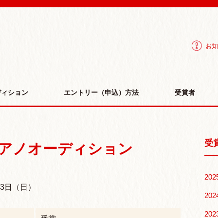
IHON piano association | ピアノコンクール オーディショ
お知
ディション
エントリー（申込）方法
受賞者
受
 ピアノオーディション
202
23日（日）
202
202