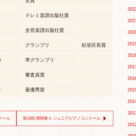
受賞
202
ドレミ楽譜出版社賞
202
全音楽譜出版社賞
202
201
グランプリ
杉並区長賞
201
紗
準グランプリ
201
審査員賞
201
子
最優秀賞
201
201
201
クール
第16回 西関東Ａ ジュニアピアノコンクール
201
201