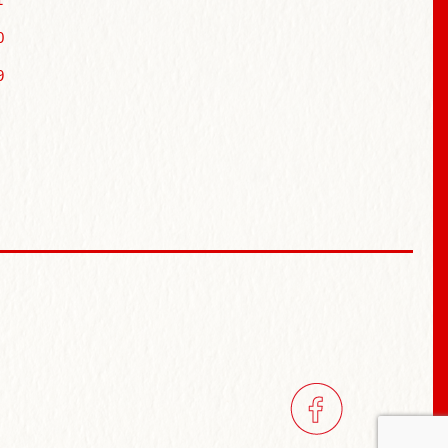
0
9
ン
facebook