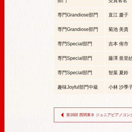
部門
受賞者名
専門Grandiose部門
直江 慶子
専門Grandiose部門
菊池 美貴
専門Special部門
吉本 侑市
専門Special部門
藤澤 亜里
専門Special部門
智葉 夏鈴
趣味Joyful部門中級
小林 沙季
第16回 西関東Ｂ ジュニアピアノコン