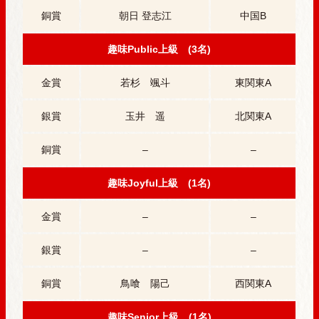
銅賞
朝日 登志江
中国B
趣味Public上級 (3名)
金賞
若杉 颯斗
東関東A
銀賞
玉井 遥
北関東A
銅賞
–
–
趣味Joyful上級 (1名)
金賞
–
–
銀賞
–
–
銅賞
鳥喰 陽己
西関東A
趣味Senior上級 (1名)