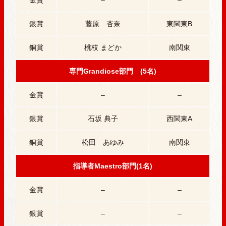
銀賞
藤原 杏奈
東関東B
銅賞
桃枝 まどか
南関東
専門Grandiose部門 (5名)
金賞
–
–
銀賞
石坂 典子
西関東A
銅賞
松田 あゆみ
南関東
指導者Maestro部門(1名)
金賞
–
–
銀賞
–
–