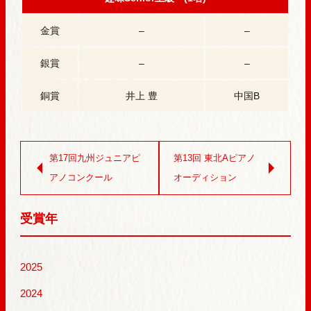
金賞
–
–
銀賞
–
–
銅賞
井上 豊
中国B
第17回九州ジュニアピ
第13回 東北Aピアノ
アノコンクール
オーディション
受賞年
2025
2024