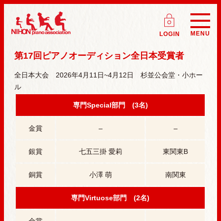
ログイン
(会員
日本ピアノ研究会 NIHON piano associati
MENU
LOGIN
第17回ピアノオーディション全日本受賞者
全日本大会 2026年4月11日~4月12日 杉並公会堂・小ホー
ル
専門Special部門 (3名)
金賞
–
–
銀賞
七五三掛 愛莉
東関東B
銅賞
小澤 萌
南関東
専門Virtuose部門 (2名)
金賞
–
–