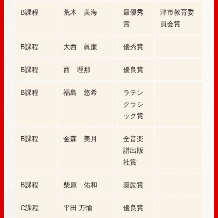
B課程
荒木 美海
最優秀
津市教育委
賞
員会賞
B課程
大西 眞廉
優秀賞
B課程
西 理那
優良賞
B課程
福島 悠希
ラテン
クラシ
ック賞
B課程
金森 美月
全音楽
譜出版
社賞
B課程
柴原 佑和
奨励賞
C課程
平田 万愉
優良賞