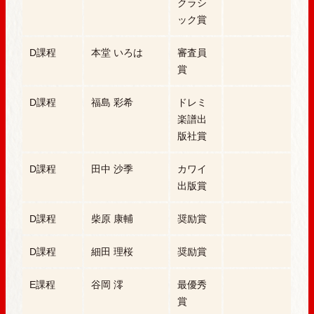
クラシ
ック賞
D課程
本堂 いろは
審査員
賞
D課程
福島 彩希
ドレミ
楽譜出
版社賞
D課程
田中 沙季
カワイ
出版賞
D課程
柴原 康輔
奨励賞
D課程
細田 理桜
奨励賞
E課程
谷岡 澪
最優秀
賞