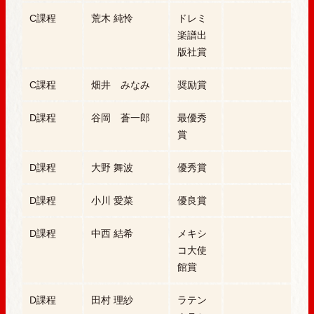
C課程
荒木 純怜
ドレミ
楽譜出
版社賞
C課程
畑井 みなみ
奨励賞
D課程
谷岡 蒼一郎
最優秀
賞
D課程
大野 舞波
優秀賞
D課程
小川 愛菜
優良賞
D課程
中西 結希
メキシ
コ大使
館賞
D課程
田村 理紗
ラテン