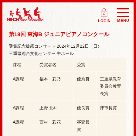
ログイン
(会員
日本ピアノ研究会 NIHON piano associati
MENU
LOGIN
第18回 東海B ジュニアピアノコンクール
受賞記念披露コンサート 2024年12月22日（日）
三重県総合文化センター 中ホール
課程
受賞者名
受賞
A課程
福本 彩乃
優秀賞
三重県教育
委員会教育
長賞
A課程
上野 北斗
優良賞
津市長賞
A課程
西村 彩花
審査員
賞