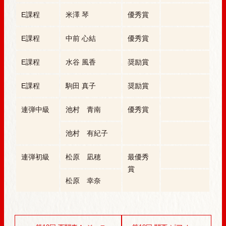
E課程
米澤 琴
優秀賞
E課程
中前 心結
優秀賞
E課程
水谷 風香
奨励賞
E課程
駒田 真子
奨励賞
連弾中級
池村 青南
優秀賞
池村 有紀子
連弾初級
松原 凪穂
最優秀
賞
松原 幸奈