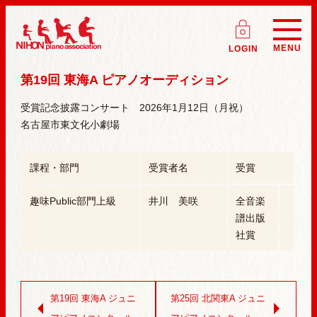
ログイン
(会員
日本ピアノ研究会 NIHON piano associati
MENU
LOGIN
第19回 東海A ピアノオーディション
受賞記念披露コンサート 2026年1月12日（月祝）
名古屋市東文化小劇場
課程・部門
受賞者名
受賞
趣味Public部門上級
井川 美咲
全音楽
譜出版
社賞
第19回 東海A ジュニ
第25回 北関東A ジュニ