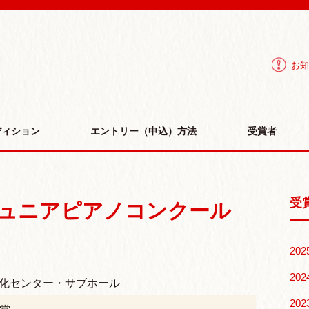
IHON piano association | ピアノコンクール オーディショ
お知
ディション
エントリー（申込）方法
受賞者
受
 ジュニアピアノコンクール
202
202
合文化センター・サブホール
202