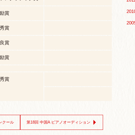
201
励賞
200
秀賞
良賞
励賞
秀賞
コンクール
第18回 中国A ピアノオーディション