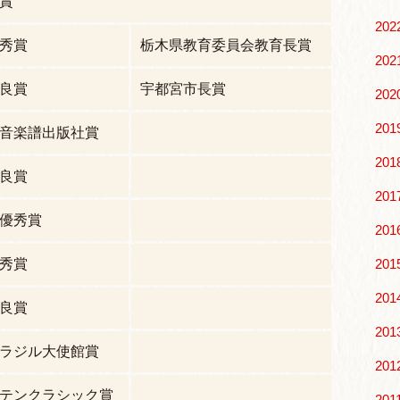
賞
202
秀賞
栃木県教育委員会教育長賞
202
良賞
宇都宮市長賞
202
201
音楽譜出版社賞
201
良賞
201
優秀賞
201
秀賞
201
201
良賞
201
ラジル大使館賞
201
テンクラシック賞
201