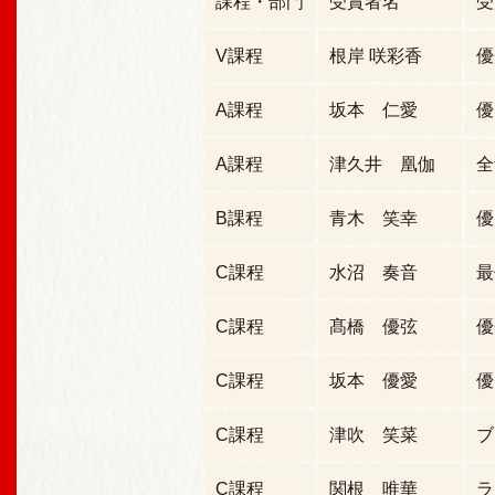
課程・部門
受賞者名
受
V課程
根岸 咲彩香
優
A課程
坂本 仁愛
優
A課程
津久井 凰伽
全
B課程
青木 笑幸
優
C課程
水沼 奏音
最
C課程
髙橋 優弦
優
C課程
坂本 優愛
優
C課程
津吹 笑菜
ブ
C課程
関根 唯華
ラ