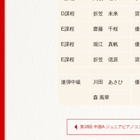
D課程
折笠 未来
奨
E課程
齋藤 千桜
優
E課程
堀江 真帆
優
E課程
折笠 偲原
奨
連弾中級
川田 あさひ
優
森 風華
第18回 中国A ジュニアピアノ