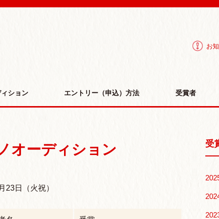
IHON piano association | ピアノコンクール オーディショ
お知
ディション
エントリー（申込）方法
受賞者
受
アノオーディション
202
月23日（火祝）
202
202