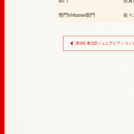
部門
受賞
専門Virtuose部門
佐々
第9回 東北Bジュニアピアノコン