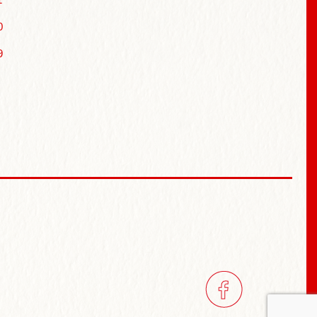
0
9
ン
facebook