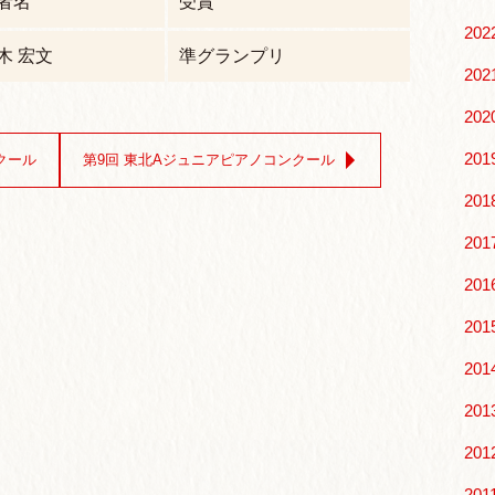
者名
受賞
202
木 宏文
準グランプリ
202
202
201
クール
第9回 東北Aジュニアピアノコンクール
201
201
201
201
201
201
201
201